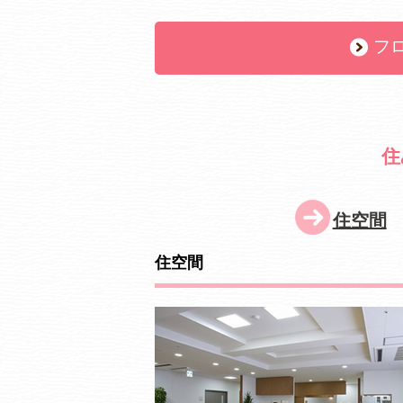
フ
住
住空間
住空間