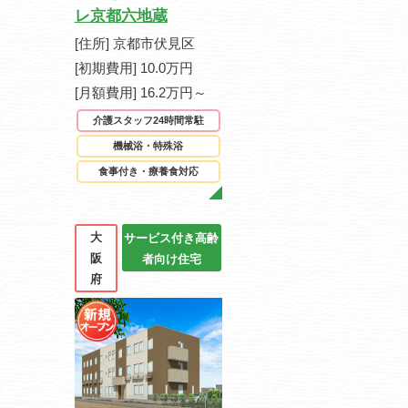
レ京都六地蔵
[住所] 京都市伏見区
[初期費用] 10.0万円
[月額費用] 16.2万円～
介護スタッフ24時間常駐
機械浴・特殊浴
食事付き・療養食対応
大
サービス付き高齢
阪
者向け住宅
府