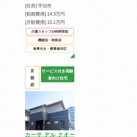
[住所] 宇治市
[初期費用] 14.3万円
[月額費用] 15.1万円
介護スタッフ24時間常駐
機械浴・特殊浴
食事付き・療養食対応
京
サービス付き高齢
都
者向け住宅
府
カーサ デル クオー