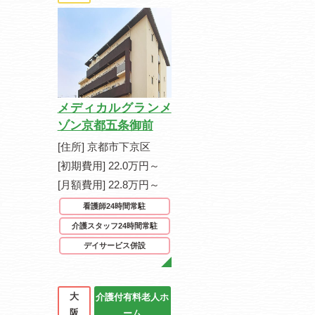
メディカルグランメ
ゾン京都五条御前
[住所] 京都市下京区
[初期費用] 22.0万円～
[月額費用] 22.8万円～
看護師24時間常駐
介護スタッフ24時間常駐
デイサービス併設
大
介護付有料老人ホ
阪
ーム