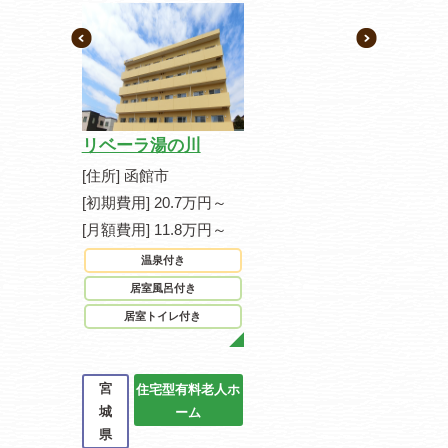
リベーラ湯の川
[住所] 函館市
[初期費用] 20.7万円～
[月額費用] 11.8万円～
温泉付き
居室風呂付き
居室トイレ付き
宮
住宅型有料老人ホ
城
ーム
県