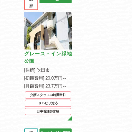
府
グレース・イン緑地
公園
[住所] 吹田市
[初期費用] 20.0万円～
[月額費用] 23.7万円～
介護スタッフ24時間常駐
リハビリ対応
日中看護師常駐