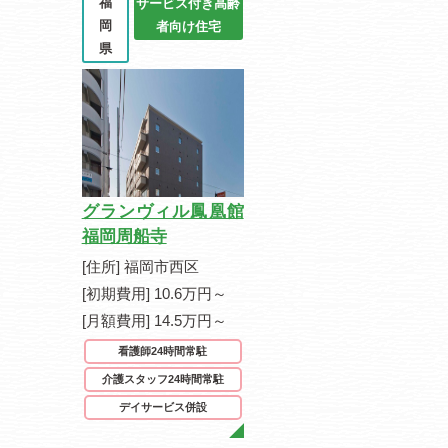
福
サービス付き高齢
岡
者向け住宅
県
グランヴィル鳳凰館
福岡周船寺
[住所] 福岡市西区
[初期費用] 10.6万円～
[月額費用] 14.5万円～
看護師24時間常駐
介護スタッフ24時間常駐
デイサービス併設