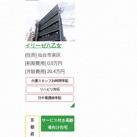
イリーゼ八乙女
[住所] 仙台市泉区
[初期費用] 0.0万円
[月額費用] 20.4万円
介護スタッフ24時間常駐
リハビリ対応
日中看護師常駐
京
サービス付き高齢
都
者向け住宅
府