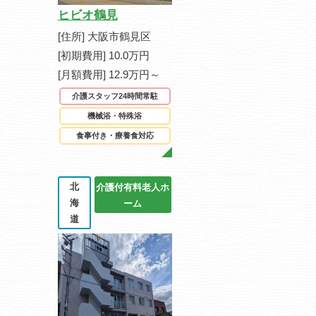
ヒビオ鶴見
[住所] 大阪市鶴見区
[初期費用] 10.0万円
[月額費用] 12.9万円～
介護スタッフ24時間常駐
機械浴・特殊浴
食事付き・療養食対応
北
介護付有料老人ホ
海
ーム
道