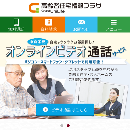
0
資料請求
お問合せ
メニュー
無料通話
閉じる
Prev
前
Ne
次
へ
へ
開催レポートはこちらから
ビデオ通話はこちら