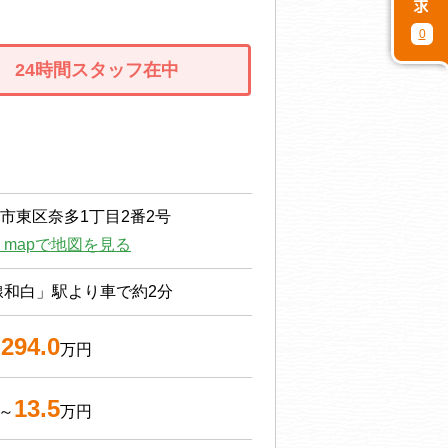
0
24時間スタッフ在中
市東区奈多1丁目2番2号
le mapで地図を見る
線和白」駅より車で約2分
294.0
～
万円
13.5
～
万円