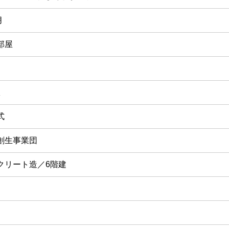
月
部屋
室
式
創生事業団
クリート造／6階建