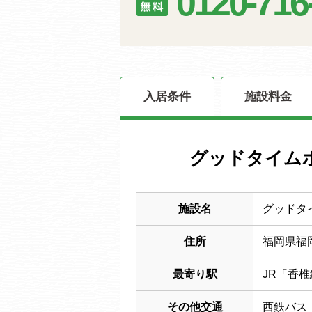
0120-716
入居条件
施設料金
グッドタイム
施設名
グッドタ
住所
福岡県福
最寄り駅
JR「香
その他交通
西鉄バス