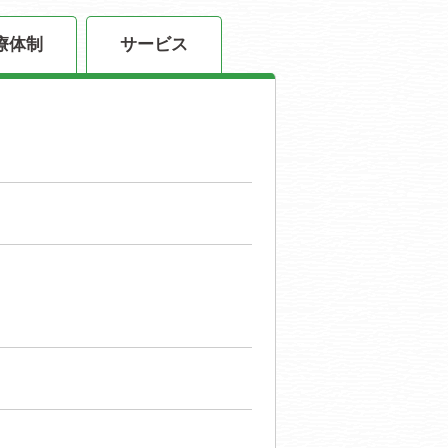
療体制
サービス