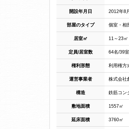
開設年月日
2012年8
部屋のタイプ
個室・相
居室㎡
11～23㎡
定員/居室数
64名/39
権利形態
利用権方
運営事業者
株式会社
構造
鉄筋コン
敷地面積
1557㎡
延床面積
3760㎡