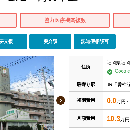
協力医療機関複数
要支援
要介護
認知症相談可
福岡県福岡
住所
Goog
最寄り駅
JR「香椎
0.0
初期費用
万円
10.3
月額費用
万円