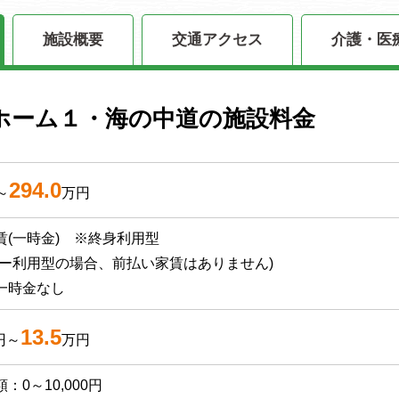
施設概要
交通アクセス
介護・医
ホーム１・海の中道の施設料金
294.0
～
万円
賃(一時金) ※終身利用型
リー利用型の場合、前払い家賃はありません)
一時金なし
13.5
円～
万円
：0～10,000円