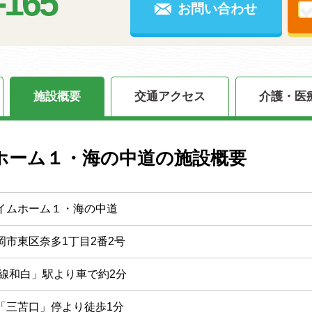
-165
お問い合わせ
施設概要
交通アクセス
介護・医
ホーム１・海の中道の施設概要
イムホーム１・海の中道
岡市東区奈多1丁目2番2号
椎線和白」駅より車で約2分
「三苫口」停より徒歩1分