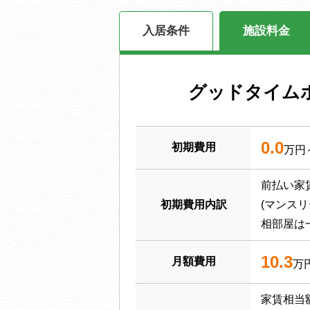
入居条件
施設料金
グッドタイム
0.0
初期費用
万円
前払い家
初期費用内訳
(マンス
相部屋は
10.3
月額費用
万
家賃相当額