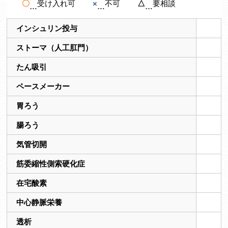
〇
受け入れ可
×
不可
△
要相談
インシュリン投与
ストーマ（人工肛門）
たん吸引
ペースメーカー
胃ろう
腸ろう
気管切開
筋委縮性側索硬化症
在宅酸素
中心静脈栄養
透析