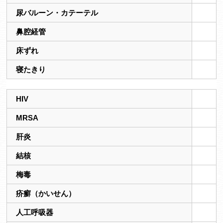
尿バルーン・カテーテル
鼻腔経管
床ずれ
寝たきり
HIV
MRSA
肝炎
結核
梅毒
疥癬（かいせん）
人工呼吸器