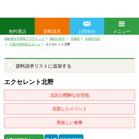
0
資料請求
お問合せ
メニュー
無料通話
閉じる
高齢者住宅情報プラザトップ
施設を探す
京都府
京都市北区
介護付有料老人ホーム
エクセレント北野
資料請求リストに追加する
エクセレント北野
北区の閑静な住宅地
充実したイベント
美味しい食事