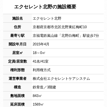
エクセレント北野の施設概要
施設名
エクセレント北野
住所
京都府京都市北区北野東紅梅町10
最寄り駅
京福電鉄嵐山線「北野白梅町」駅徒歩7分
開設年月日
2015年4月
居室㎡
18～0㎡
定員/居室数
41名/41室
権利形態
利用権方式
運営事業者
株式会社エクセレントケアシステム
構造
鉄骨造／3階建
敷地面積
843㎡
延床面積
1569㎡