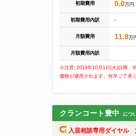
0.0
初期費用
万円
初期費用内訳
-
11.8
月額費用
万
月額費用内訳
※注意: 2019年10月1日(火)
価格が適用されます。何卒ご了承
クランコート豊中
につ
入居相談専用ダイヤル
施