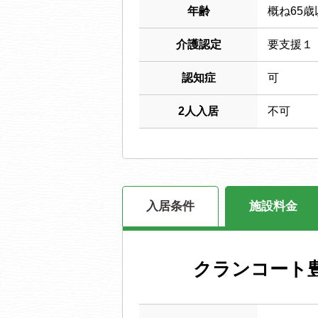
年齢
概ね65歳
介護認定
要支援１
認知症
可
2人入居
不可
入居条件
施設料金
クランコート