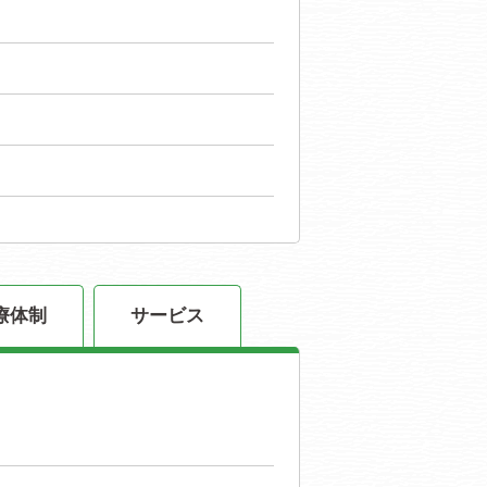
療体制
サービス