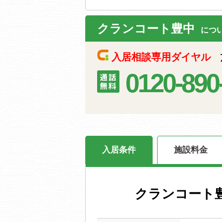
クランコート豊中
につ
入居相談専用ダイヤル
施
0120-890
入居条件
施設料金
クランコート