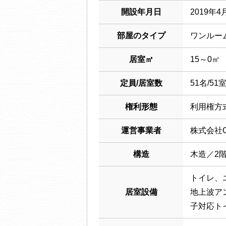
開設年月日
2019年4
部屋のタイプ
ワンルー
居室㎡
15～0㎡
定員/居室数
51名/51
権利形態
利用権方
運営事業者
株式会社C
構造
木造／2
トイレ、
居室設備
地上波ア
子対応ト