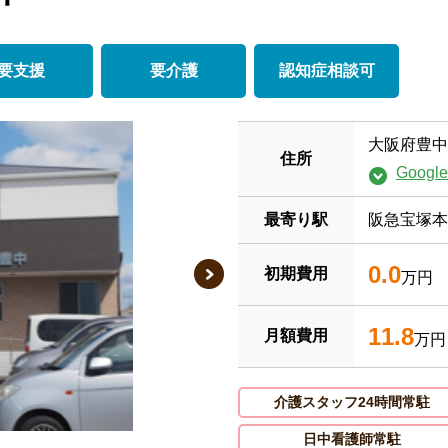
要支援
要介護
認知症相談可
大阪府豊中
住所
Goog
最寄り駅
阪急宝塚本
0.0
初期費用
万円
11.8
月額費用
万円
介護スタッフ24時間常駐
日中看護師常駐