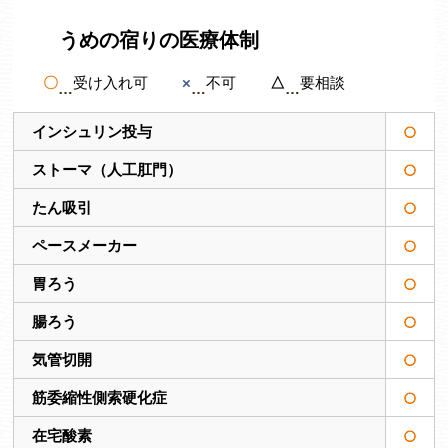
うめの宿りの医療体制
〇
受け入れ可
×
不可
△
要相談
インシュリン投与
ストーマ（人工肛門）
たん吸引
ペースメーカー
胃ろう
腸ろう
気管切開
筋委縮性側索硬化症
在宅酸素