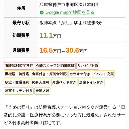
兵庫県神戸市東灘区深江本町4
住所
Google mapで地図を見る
最寄り駅
阪神本線「深江」駅より徒歩3分
11.1
初期費用
万円
16.5
30.6
月額費用
万円～
万円
看護師24時間常駐
介護スタッフ24時間常駐
リハビリ対応
機械浴・特殊浴
食事付き・療養食対応
カラオケ付き
イベント充実
駅近・交通便利
終身入居可
介護ベッド付き
居室トイレ付き
居室キッチン付き
夫婦入居
『うめの宿り』は訪問看護ステーションＭＳＣが運営する「日
常的に介護・医療行為が必要になった方に最適化」されたサー
ビス付き高齢者向け住宅です。