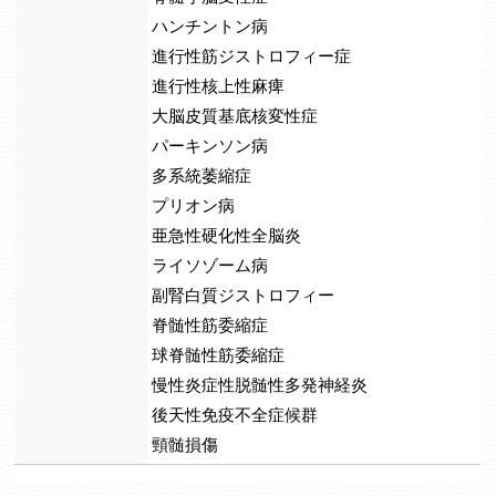
ハンチントン病
進行性筋ジストロフィー症
進行性核上性麻痺
大脳皮質基底核変性症
パーキンソン病
多系統萎縮症
プリオン病
亜急性硬化性全脳炎
ライソゾーム病
副腎白質ジストロフィー
脊髄性筋委縮症
球脊髄性筋委縮症
慢性炎症性脱髄性多発神経炎
後天性免疫不全症候群
頸髄損傷