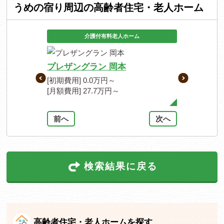
うめの宿り周辺の高齢者住宅・老人ホーム
介護付有料老人ホーム
サービ
プレザングラン 岡本
リアンレー
[初期費用] 0.0万円～
[初期費用] 0
[月額費用] 27.7万円～
[月額費用] 24
前へ
次へ
検索結果に戻る
高齢者住宅・老人ホームを探す