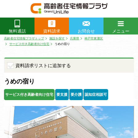
0
資料請求
お問合せ
メニュー
無料通話
閉じる
高齢者住宅情報プラザトップ
施設を探す
兵庫県
神戸市東灘区
サービス付き高齢者向け住宅
うめの宿り
資料請求リストに追加する
うめの宿り
サービス付き高齢者向け住宅
要支援
要介護
認知症相談可