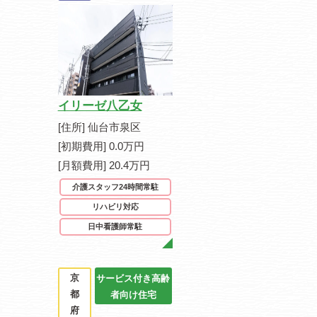
イリーゼ八乙女
[住所] 仙台市泉区
[初期費用] 0.0万円
[月額費用] 20.4万円
介護スタッフ24時間常駐
リハビリ対応
日中看護師常駐
京
サービス付き高齢
都
者向け住宅
府