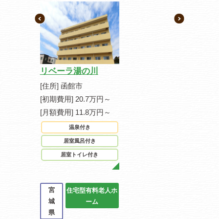
リベーラ湯の川
[住所] 函館市
[初期費用] 20.7万円～
[月額費用] 11.8万円～
温泉付き
居室風呂付き
居室トイレ付き
宮
住宅型有料老人ホ
城
ーム
県