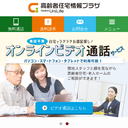
0
資料請求
お問合せ
メニュー
無料通話
閉じる
Prev
前
Ne
次
へ
へ
開催レポートはこちらから
ビデオ通話はこちら