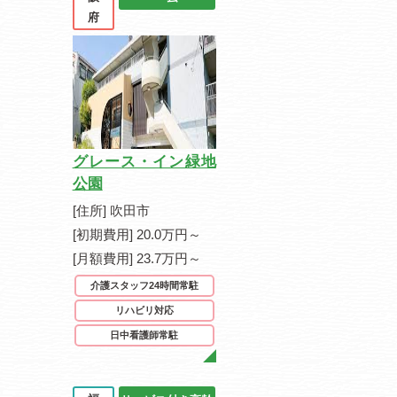
府
グレース・イン緑地
公園
[住所] 吹田市
[初期費用] 20.0万円～
[月額費用] 23.7万円～
介護スタッフ24時間常駐
リハビリ対応
日中看護師常駐