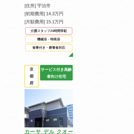
[住所] 宇治市
[初期費用] 14.3万円
[月額費用] 15.1万円
介護スタッフ24時間常駐
機械浴・特殊浴
食事付き・療養食対応
京
サービス付き高齢
都
者向け住宅
府
カーサ デル クオー