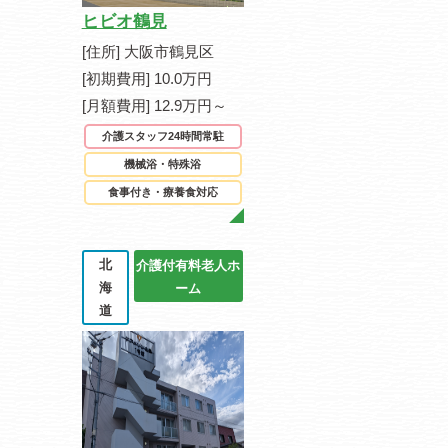
ヒビオ鶴見
[住所] 大阪市鶴見区
[初期費用] 10.0万円
[月額費用] 12.9万円～
介護スタッフ24時間常駐
機械浴・特殊浴
食事付き・療養食対応
北
介護付有料老人ホ
海
ーム
道