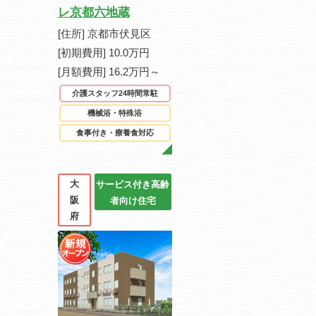
レ京都六地蔵
[住所] 京都市伏見区
[初期費用] 10.0万円
[月額費用] 16.2万円～
介護スタッフ24時間常駐
機械浴・特殊浴
食事付き・療養食対応
大
サービス付き高齢
阪
者向け住宅
府