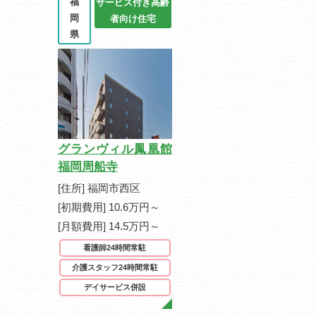
福
サービス付き高齢
岡
者向け住宅
県
グランヴィル鳳凰館
福岡周船寺
[住所] 福岡市西区
[初期費用] 10.6万円～
[月額費用] 14.5万円～
看護師24時間常駐
介護スタッフ24時間常駐
デイサービス併設