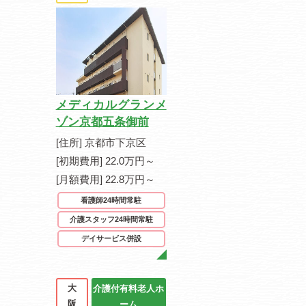
メディカルグランメ
ゾン京都五条御前
[住所] 京都市下京区
[初期費用] 22.0万円～
[月額費用] 22.8万円～
看護師24時間常駐
介護スタッフ24時間常駐
デイサービス併設
大
介護付有料老人ホ
阪
ーム