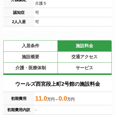
介護５
認知症
可
2人入居
可
入居条件
施設料金
施設概要
交通アクセス
介護・医療体制
サービス
ウールズ西宮段上町2号館の施設料金
11.0
0.0
初期費用
万円～
万円
初期費用内訳
-