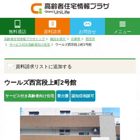
0
資料請求
お問合せ
メニュー
無料通話
閉じる
高齢者住宅情報プラザトップ
施設を探す
兵庫県
西宮市
サービス付き高齢者向け住宅
ウールズ西宮段上町2号館
資料請求リストに追加する
ウールズ西宮段上町2号館
サービス付き高齢者向け住宅
要介護
認知症相談可