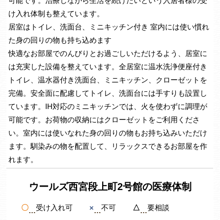
可能です。治療しながら生活を続けたいという入居者様の受
け入れ体制も整えています。
居室はトイレ、洗面台、ミニキッチン付き 室内には使い慣れ
た身の回りの物も持ち込めます
快適なお部屋でのんびりとお過ごしいただけるよう、居室に
は充実した設備を整えています。全居室に温水洗浄便座付き
トイレ、温水器付き洗面台、ミニキッチン、クローゼットを
完備。安全面に配慮してトイレ、洗面台には手すりも設置し
ています。IH対応のミニキッチンでは、火を使わずに調理が
可能です。お荷物の収納にはクローゼットをご利用くださ
い。室内には使いなれた身の回りの物もお持ち込みいただけ
ます。馴染みの物を配置して、リラックスできるお部屋を作
れます。
ウールズ西宮段上町2号館の医療体制
〇
受け入れ可
×
不可
△
要相談