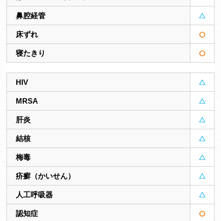
鼻腔経管
床ずれ
寝たきり
HIV
MRSA
肝炎
結核
梅毒
疥癬（かいせん）
人工呼吸器
認知症