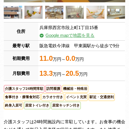
兵庫県西宮市段上町1丁目15番
住所
Google mapで地図を見る
最寄り駅
阪急電鉄今津線 甲東園駅から徒歩で9分
11.0
0.0
初期費用
万円～
万円
13.3
20.5
月額費用
万円～
万円
介護スタッフ24時間常駐
訪問看護
機械浴・特殊浴
食事付き・療養食対応
カラオケ付き
イベント充実
駅近・交通便利
終身入居可
居室トイレ付き
居室キッチン付き
介護スタッフは24時間施設内に常駐しています。お食事の機会