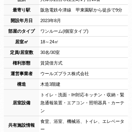
最寄り駅
阪急電鉄今津線 甲東園駅から徒歩で9分
開設年月日
2023年8月
部屋のタイプ
ワンルーム(l個室タイプ)
居室㎡
18～24㎡
定員/居室数
30名/30室
権利形態
賃貸借方式
運営事業者
ウールズプラス株式会社
構造
木造3階建
トイレ・洗面・IH対応キッチン・収納・緊
居室設備
急通報装置・エアコン・照明器具・カーテ
ン
食堂、浴室、機械浴、トイレ、エレベータ
共有施設情報
ー