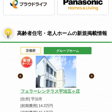
高齢者住宅・老人ホームの新規掲載情報
京都府
京都府
人ホーム
グループホーム
フェラーレンテラス宇治五ヶ庄
カーサ デ
[住所] 宇治市
[住所] 京
[初期費用] 14.3万円
[初期費用] 1