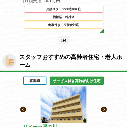
[月額費用] 15.1万円
[月額費用] 
駐
介護スタッフ24時間常駐
機械浴・特殊浴
食事付き・療養食対応
1
/4
スタッフおすすめの高齢者住宅・老人ホ
ーム
北海道
宮城県
齢者向け住宅
サービス付き高齢者向け住宅
周船寺
リベーラ湯の川
イリーゼ