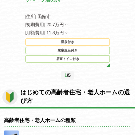
[住所] 函館市
[住所] 仙
[初期費用] 20.7万円～
[初期費用] 0
[月額費用] 11.8万円～
[月額費用] 2
温泉付き
駐
居室風呂付き
居室トイレ付き
1
/5
はじめての高齢者住宅・老人ホームの選
び方
高齢者住宅・老人ホームの種類