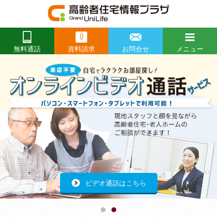
0
資料請求
お問合せ
メニュー
無料通話
閉じる
Prev
前
前
前
Ne
次
次
次
へ
へ
へ
へ
へ
へ
開催レポートはこちらから
ビデオ通話はこちら