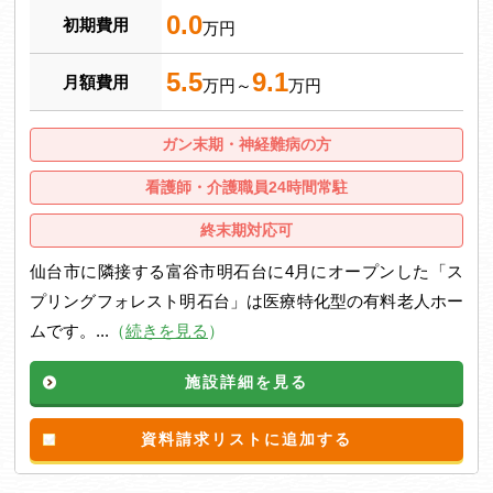
0.0
初期費用
万円
5.5
9.1
月額費用
万円～
万円
ガン末期・神経難病の方
看護師・介護職員24時間常駐
終末期対応可
仙台市に隣接する富谷市明石台に4月にオープンした「ス
プリングフォレスト明石台」は医療特化型の有料老人ホー
ムです。...
（
続きを見る
）
施設詳細を見る
資料請求リストに追加する