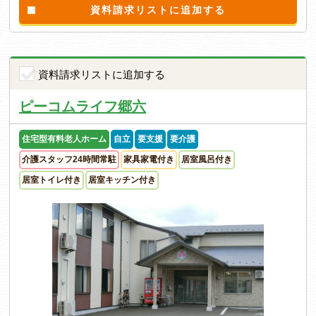
資料請求リストに追加する
資料請求リストに追加する
ピーコムライフ郷六
住宅型有料老人ホーム
自立
要支援
要介護
介護スタッフ24時間常駐
家具家電付き
居室風呂付き
居室トイレ付き
居室キッチン付き