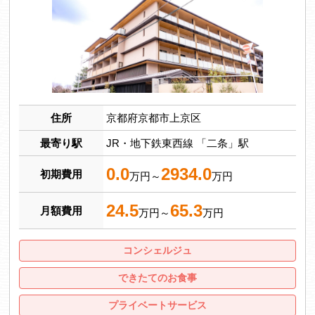
住所
京都府京都市上京区
最寄り駅
JR・地下鉄東西線 「二条」駅
0.0
2934.0
初期費用
万円～
万円
24.5
65.3
月額費用
万円～
万円
コンシェルジュ
できたてのお食事
プライベートサービス