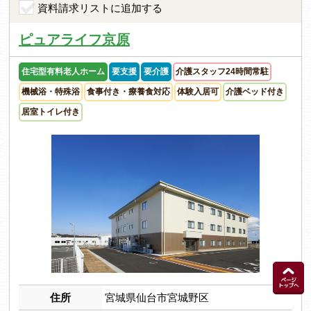
資料請求リストに追加する
ピュアライフ京原
住宅型有料老人ホーム
要支援
要介護
介護スタッフ24時間常駐
機械浴・特殊浴
食事付き・療養食対応
体験入居可
介護ベッド付き
居室トイレ付き
住所
宮城県仙台市宮城野区