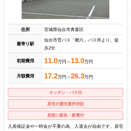
住所
宮城県仙台市青葉区
仙台市営バス「郷六」バス停より、徒
最寄り駅
歩2分
11.0
13.0
初期費用
万円～
万円
17.2
26.3
月額費用
万円～
万円
キッチン・バス付
居宅介護支援所併設
居室に家具・家電付
入居保証金や一時金が不要の為、入退去が自由です。居宅