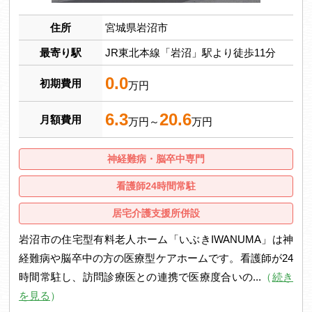
住所
宮城県岩沼市
最寄り駅
JR東北本線「岩沼」駅より徒歩11分
0.0
初期費用
万円
6.3
20.6
月額費用
万円～
万円
神経難病・脳卒中専門
看護師24時間常駐
居宅介護支援所併設
岩沼市の住宅型有料老人ホーム「いぶきIWANUMA」は神
経難病や脳卒中の方の医療型ケアホームです。看護師が24
時間常駐し、訪問診療医との連携で医療度合いの...
（
続き
を見る
）