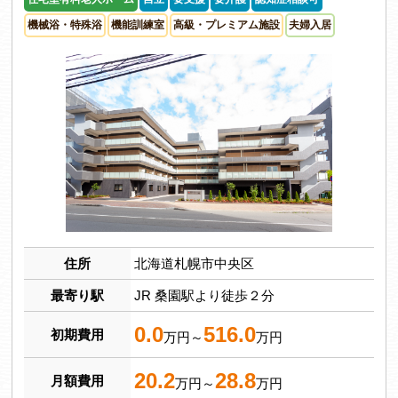
機械浴・特殊浴
機能訓練室
高級・プレミアム施設
夫婦入居
住所
北海道札幌市中央区
最寄り駅
JR 桑園駅より徒歩２分
0.0
516.0
初期費用
万円～
万円
20.2
28.8
月額費用
万円～
万円