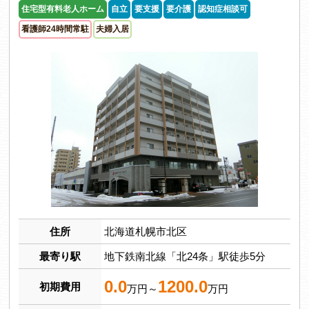
住宅型有料老人ホーム
自立
要支援
要介護
認知症相談可
看護師24時間常駐
夫婦入居
住所
北海道札幌市北区
最寄り駅
地下鉄南北線「北24条」駅徒歩5分
0.0
1200.0
初期費用
万円～
万円