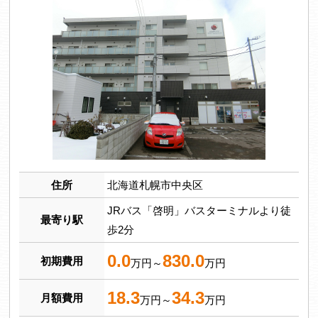
住所
北海道札幌市中央区
JRバス「啓明」バスターミナルより徒
最寄り駅
歩2分
0.0
830.0
初期費用
万円～
万円
18.3
34.3
月額費用
万円～
万円