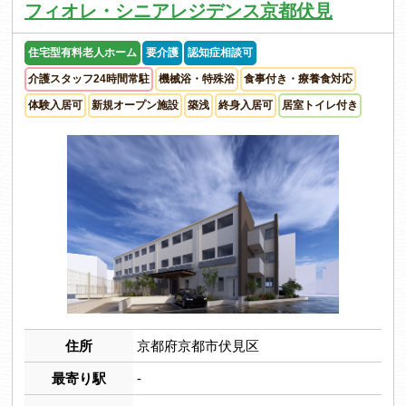
フィオレ・シニアレジデンス京都伏見
住宅型有料老人ホーム
要介護
認知症相談可
介護スタッフ24時間常駐
機械浴・特殊浴
食事付き・療養食対応
体験入居可
新規オープン施設
築浅
終身入居可
居室トイレ付き
住所
京都府京都市伏見区
最寄り駅
-