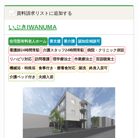
資料請求リストに追加する
いぶきIWANUMA
住宅型有料老人ホーム
要支援
要介護
認知症相談可
看護師24時間常駐
介護スタッフ24時間常駐
病院・クリニック併設
リハビリ対応
訪問看護
理学療法士
作業療法士
言語聴覚士
機械浴・特殊浴
食事付き・療養食対応
築浅
終身入居可
介護ベッド付き
夫婦入居