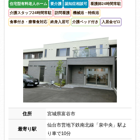
住宅型有料老人ホーム
要介護
認知症相談可
看護師24時間常駐
介護スタッフ24時間常駐
訪問看護
機械浴・特殊浴
食事付き・療養食対応
終身入居可
介護ベッド付き
入居金ゼロ
住所
宮城県富谷市
仙台市営地下鉄南北線「泉中央」駅よ
最寄り駅
り車で10分