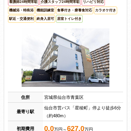
看護師24時間常駐
介護スタッフ24時間常駐
リハビリ対応
機械浴・特殊浴
機能訓練室
食事付き・療養食対応
カラオケ付き
駅近・交通便利
終身入居可
居室トイレ付き
住所
宮城県仙台市青葉区
仙台市営バス「星稜町」停より徒歩6分
最寄り駅
（約480m）
0.0
627.0
初期費用
万円～
万円