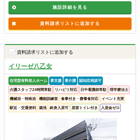
施設詳細を見る
資料請求リストに追加する
資料請求リストに追加する
イリーゼ八乙女
住宅型有料老人ホーム
要支援
要介護
認知症相談可
介護スタッフ24時間常駐
リハビリ対応
日中看護師常駐
理学療法士
機械浴・特殊浴
機能訓練室
食事付き・療養食対応
イベント充実
駅近・交通便利
築浅
終身入居可
居室トイレ付き
入居金ゼロ