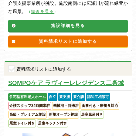
介護支援事業所が併設。施設南側には広瀬川が流れ緑豊か
な風景。
（
続きを見る
）
施設詳細を見る
資料請求リストに追加する
資料請求リストに追加する
SOMPOケア ラヴィーレレジデンス二条城
住宅型有料老人ホーム
自立
要支援
要介護
認知症相談可
介護スタッフ24時間常駐
機械浴・特殊浴
食事付き・療養食対応
高級・プレミアム施設
新規オープン施設
居室風呂付き
居室トイレ付き
居室キッチン付き