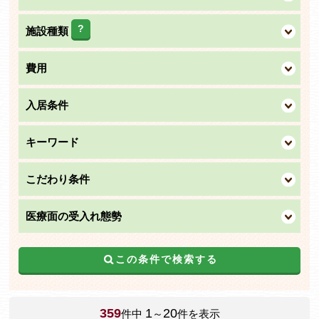
?
施設種類
費用
入居条件
キーワード
こだわり条件
医療面の受入れ態勢
この条件で検索する
359
1
20
件中
～
件を表示