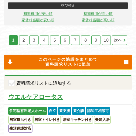
並び替え
初期費用が安い順
初期費用が高い順
家賃相当額が安い順
家賃相当額が高い順
1
2
3
4
5
6
7
8
9
10
次へ
このページの施設をまとめて
資料請求リストに追加
資料請求リストに追加する
ウエルケアロータス
住宅型有料老人ホーム
自立
要支援
要介護
認知症相談可
居室風呂付き
居室トイレ付き
居室キッチン付き
夫婦入居
生活保護対応