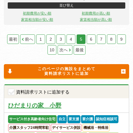
並び替え
初期費用が安い順
初期費用が高い順
家賃相当額が安い順
家賃相当額が高い順
最初
前へ
1
2
3
4
5
6
7
8
9
10
次へ
最後
このページの施設をまとめて
資料請求リストに追加
資料請求リストに追加する
ひだまりの家 小野
サービス付き高齢者向け住宅
自立
要支援
要介護
認知症相談可
介護スタッフ24時間常駐
デイサービス併設
機械浴・特殊浴