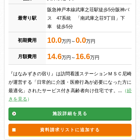
阪急神戸本線武庫之荘駅徒歩5分阪神バ
最寄り駅
ス 47系統 「南武庫之荘9丁目」下
車 徒歩5分
10.0
0.0
初期費用
万円～
万円
14.6
16.6
月額費用
万円～
万円
『はなみずきの宿り』は訪問看護ステーションＭＳＣ尼崎
が運営する「日常的に介護・医療行為が必要になった方に
最適化」されたサービス付き高齢者向け住宅です。...
（
続
きを見る
）
施設詳細を見る
資料請求リストに追加する