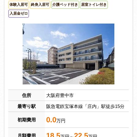
体験入居可
終身入居可
介護ベッド付き
居室トイレ付き
入居金ゼロ
住所
大阪府豊中市
最寄り駅
阪急電鉄宝塚本線「庄内」駅徒歩15分
0.0
初期費用
万円
18.5
22.5
月額費用
万円～
万円