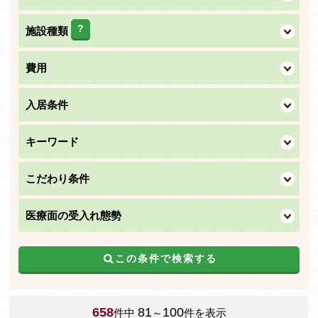
?
施設種類
費用
入居条件
キーワード
こだわり条件
医療面の受入れ態勢
この条件で検索する
658
81
100
件中
～
件を表示