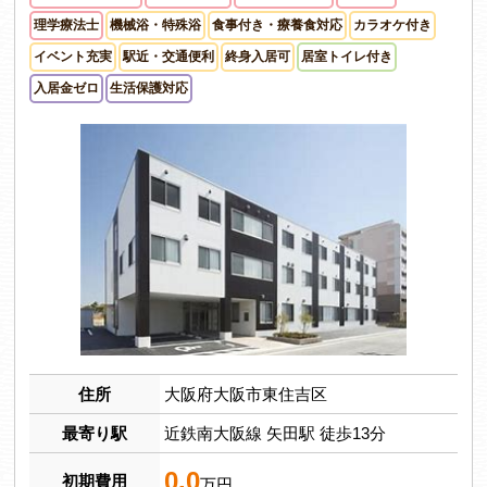
理学療法士
機械浴・特殊浴
食事付き・療養食対応
カラオケ付き
イベント充実
駅近・交通便利
終身入居可
居室トイレ付き
入居金ゼロ
生活保護対応
住所
大阪府大阪市東住吉区
最寄り駅
近鉄南大阪線 矢田駅 徒歩13分
0.0
初期費用
万円