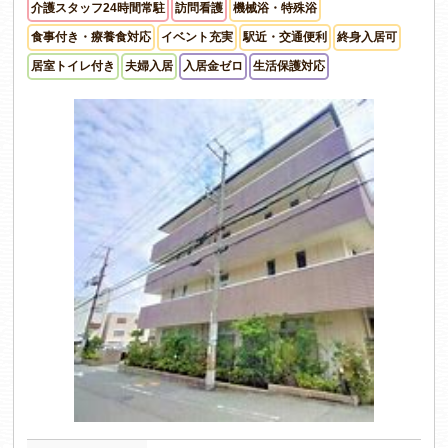
介護スタッフ24時間常駐
訪問看護
機械浴・特殊浴
食事付き・療養食対応
イベント充実
駅近・交通便利
終身入居可
居室トイレ付き
夫婦入居
入居金ゼロ
生活保護対応