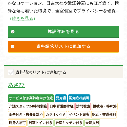
かなロケーション。日吉大社や近江神宮にもほど近く、閑
静な落ち着いた環境で、全室個室でプライバシーを確保...
（
続きを見る
）
施設詳細を見る
資料請求リストに追加する
資料請求リストに追加する
あさひ
サービス付き高齢者向け住宅
要介護
認知症相談可
介護スタッフ24時間常駐
日中看護師常駐
訪問看護
機械浴・特殊浴
食事付き・療養食対応
カラオケ付き
イベント充実
駅近・交通便利
終身入居可
居室トイレ付き
居室キッチン付き
夫婦入居