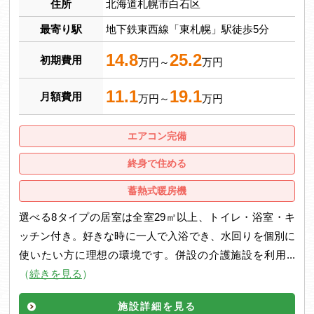
住所
北海道札幌市白石区
最寄り駅
地下鉄東西線「東札幌」駅徒歩5分
14.8
25.2
初期費用
万円～
万円
11.1
19.1
月額費用
万円～
万円
エアコン完備
終身で住める
蓄熱式暖房機
選べる8タイプの居室は全室29㎡以上、トイレ・浴室・キ
ッチン付き。好きな時に一人で入浴でき、水回りを個別に
使いたい方に理想の環境です。併設の介護施設を利用...
（
続きを見る
）
施設詳細を見る