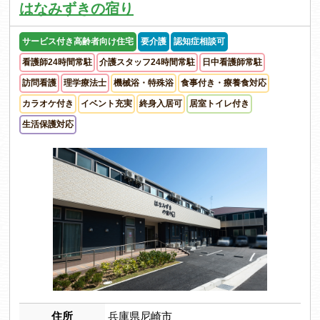
はなみずきの宿り
サービス付き高齢者向け住宅
要介護
認知症相談可
看護師24時間常駐
介護スタッフ24時間常駐
日中看護師常駐
訪問看護
理学療法士
機械浴・特殊浴
食事付き・療養食対応
カラオケ付き
イベント充実
終身入居可
居室トイレ付き
生活保護対応
住所
兵庫県尼崎市