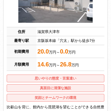
住所
滋賀県大津市
最寄り駅
京阪坂本線「穴太」駅から徒歩7分
20.0
0.0
初期費用
万円～
万円
14.6
26.8
月額費用
万円～
万円
思いやりの態度・言葉遣い
真面目に清潔な施設
笑顔とチームワークの環境
比叡山を背に、館内から琵琶湖を望むことができる自然豊