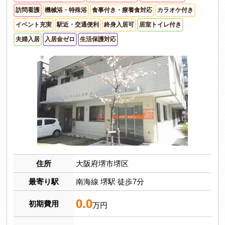
訪問看護
機械浴・特殊浴
食事付き・療養食対応
カラオケ付き
イベント充実
駅近・交通便利
終身入居可
居室トイレ付き
夫婦入居
入居金ゼロ
生活保護対応
住所
大阪府堺市堺区
最寄り駅
南海線 堺駅 徒歩7分
0.0
初期費用
万円