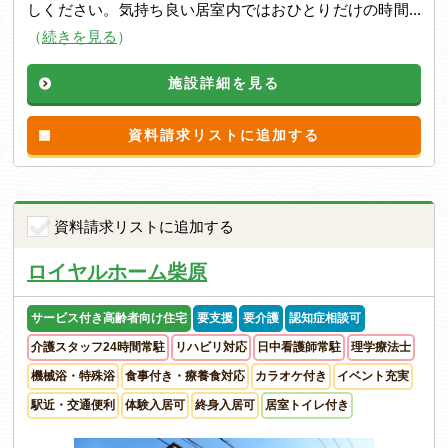
しください。気持ち良い居室内ではおひとりだけの時間...
（
続きを見る
）
施設詳細を見る
資料請求リストに追加する
資料請求リストに追加する
ロイヤルホーム柴原
サービス付き高齢者向け住宅
要支援
要介護
認知症相談可
介護スタッフ24時間常駐
リハビリ対応
日中看護師常駐
理学療法士
機械浴・特殊浴
食事付き・療養食対応
カラオケ付き
イベント充実
駅近・交通便利
体験入居可
終身入居可
居室トイレ付き