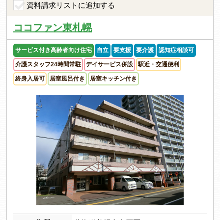
資料請求リストに追加する
ココファン東札幌
サービス付き高齢者向け住宅
自立
要支援
要介護
認知症相談可
介護スタッフ24時間常駐
デイサービス併設
駅近・交通便利
終身入居可
居室風呂付き
居室キッチン付き