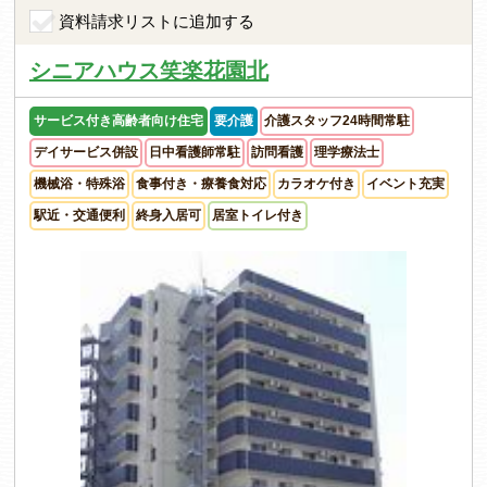
資料請求リストに追加する
シニアハウス笑楽花園北
サービス付き高齢者向け住宅
要介護
介護スタッフ24時間常駐
デイサービス併設
日中看護師常駐
訪問看護
理学療法士
機械浴・特殊浴
食事付き・療養食対応
カラオケ付き
イベント充実
駅近・交通便利
終身入居可
居室トイレ付き