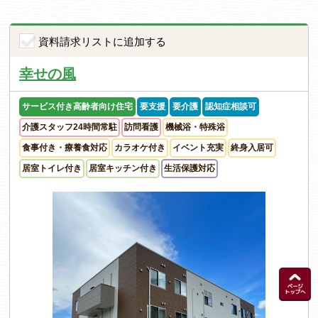
資料請求リストに追加する
幸せの風
サービス付き高齢者向け住宅
要支援
要介護
認知症相談可
介護スタッフ24時間常駐
訪問看護
機械浴・特殊浴
食事付き・療養食対応
カラオケ付き
イベント充実
終身入居可
居室トイレ付き
居室キッチン付き
生活保護対応