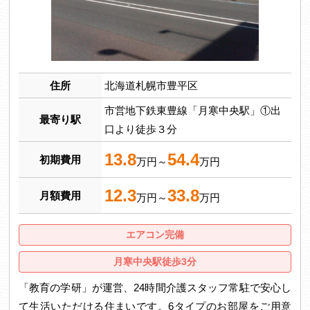
住所
北海道札幌市豊平区
市営地下鉄東豊線「月寒中央駅」①出
最寄り駅
口より徒歩３分
13.8
54.4
初期費用
万円～
万円
12.3
33.8
月額費用
万円～
万円
エアコン完備
月寒中央駅徒歩3分
「教育の学研」が運営、24時間介護スタッフ常駐で安心し
て生活いただける住まいです。6タイプのお部屋をご用意