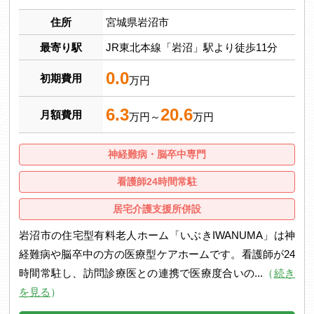
住所
宮城県岩沼市
最寄り駅
JR東北本線「岩沼」駅より徒歩11分
0.0
初期費用
万円
6.3
20.6
月額費用
万円～
万円
神経難病・脳卒中専門
看護師24時間常駐
居宅介護支援所併設
岩沼市の住宅型有料老人ホーム「いぶきIWANUMA」は神
経難病や脳卒中の方の医療型ケアホームです。看護師が24
時間常駐し、訪問診療医との連携で医療度合いの...
（
続き
を見る
）