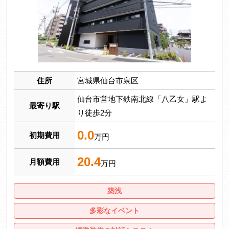
住所
宮城県仙台市泉区
仙台市営地下鉄南北線「八乙女」駅よ
最寄り駅
り徒歩2分
0.0
初期費用
万円
20.4
月額費用
万円
築浅
多彩なイベント