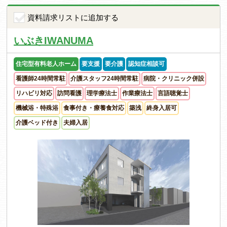
資料請求リストに追加する
いぶきIWANUMA
住宅型有料老人ホーム
要支援
要介護
認知症相談可
看護師24時間常駐
介護スタッフ24時間常駐
病院・クリニック併設
リハビリ対応
訪問看護
理学療法士
作業療法士
言語聴覚士
機械浴・特殊浴
食事付き・療養食対応
築浅
終身入居可
介護ベッド付き
夫婦入居