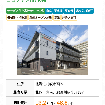
ココファン澄川6条
サービス付き高齢者向け住宅
自立
要支援
要介護
認知症相談可
機械浴・特殊浴
新規オープン施設
築浅
終身入居可
住所
北海道札幌市南区
最寄り駅
札幌市営南北線澄川駅徒歩13分
13.2
48.8
初期費用
万円～
万円