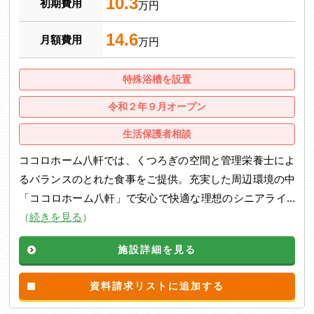
10.3
初期費用
万円
14.6
月額費用
万円
特殊浴槽を設置
令和２年９月オープン
生活保護者相談
ココロホーム八軒では、くつろぎの空間と管理栄養士によ
るバランスのとれた食事をご提供。充実した周辺環境の中
「ココロホーム八軒」で安心で快適な理想のシニアライ...
（
続きを見る
）
施設詳細を見る
資料請求リストに追加する