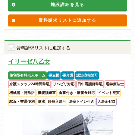
施設詳細を見る
資料請求リストに追加する
資料請求リストに追加する
イリーゼ八乙女
住宅型有料老人ホーム
要支援
要介護
認知症相談可
介護スタッフ24時間常駐
リハビリ対応
日中看護師常駐
理学療法士
機械浴・特殊浴
機能訓練室
食事付き・療養食対応
イベント充実
駅近・交通便利
築浅
終身入居可
居室トイレ付き
入居金ゼロ