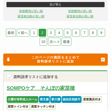
並び替え
初期費用が安い順
初期費用が高い順
家賃相当額が安い順
家賃相当額が高い順
最初
前へ
1
2
3
4
5
6
7
8
9
10
次へ
最後
このページの施設をまとめて
資料請求リストに追加
資料請求リストに追加する
SOMPOケア そんぽの家苗穂
介護付有料老人ホーム
要支援
要介護
認知症相談可
居室風呂付き
居室トイレ付き
居室キッチン付き