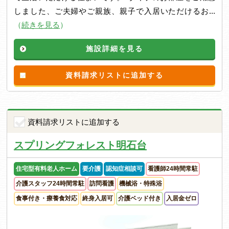
しました、ご夫婦やご親族、親子で入居いただけるお...
（
続きを見る
）
施設詳細を見る
資料請求リストに追加する
資料請求リストに追加する
スプリングフォレスト明石台
住宅型有料老人ホーム
要介護
認知症相談可
看護師24時間常駐
介護スタッフ24時間常駐
訪問看護
機械浴・特殊浴
食事付き・療養食対応
終身入居可
介護ベッド付き
入居金ゼロ