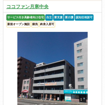
ココファン月寒中央
サービス付き高齢者向け住宅
自立
要支援
要介護
認知症相談可
新規オープン施設
築浅
終身入居可