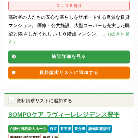
２ＬＤＫ有り
高齢者の人たちの安心な暮らしをサポートする良質な賃貸
マンション。 医療・公共施設、大型スーパーも充実した眺
望と陽ざしがうれしい１０階建マンシン。...
（
続きを見
る
）
施設詳細を見る
資料請求リストに追加する
資料請求リストに追加する
SOMPOケア ラヴィーレレジデンス豊平
介護付有料老人ホーム
自立
要支援
要介護
認知症相談可
看護師24時間常駐
夫婦入居