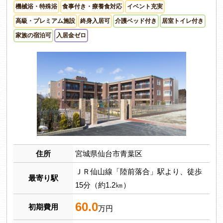
機械浴・特殊浴
食事付き・療養食対応
イベント充実
高級・プレミアム施設
終身入居可
介護ベッド付き
居室トイレ付き
家族の宿泊可
入居金ゼロ
住所
宮城県仙台市青葉区
ＪＲ仙山線「陸前落合」駅より、徒歩
最寄り駅
15分（約1.2㎞）
60.0
初期費用
万円