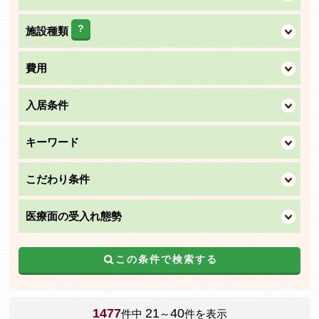
?
施設種類
費用
入居条件
キーワード
こだわり条件
医療面の受入れ態勢
この条件で検索する
1477
21
40
件中
～
件を表示