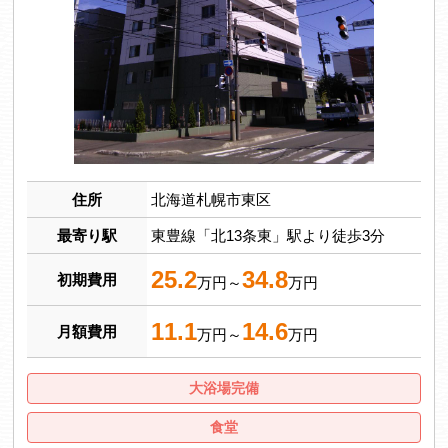
住所
北海道札幌市東区
最寄り駅
東豊線「北13条東」駅より徒歩3分
25.2
34.8
初期費用
万円～
万円
11.1
14.6
月額費用
万円～
万円
大浴場完備
食堂