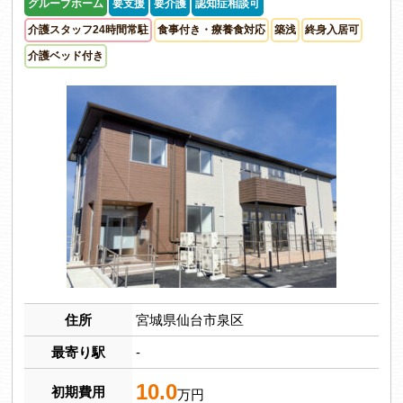
グループホーム
要支援
要介護
認知症相談可
介護スタッフ24時間常駐
食事付き・療養食対応
築浅
終身入居可
介護ベッド付き
住所
宮城県仙台市泉区
最寄り駅
-
10.0
初期費用
万円