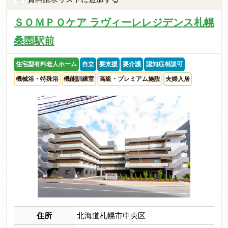
ＳＯＭＰＯケア ラヴィーレレジデンス札幌
桑園駅前
住宅型有料老人ホーム
自立
要支援
要介護
認知症相談可
機械浴・特殊浴
機能訓練室
高級・プレミアム施設
夫婦入居
住所
北海道札幌市中央区