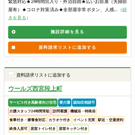
緊急対応★24時間出入り・外泊自由★広いお部屋（夫婦部
屋有）★コロナ対策済み★全部屋非常ボタン、人感...
（
続
きを見る
）
施設詳細を見る
資料請求リストに追加する
資料請求リストに追加する
ウールズ西宮段上町
サービス付き高齢者向け住宅
要介護
認知症相談可
介護スタッフ24時間常駐
訪問看護
機械浴・特殊浴
食事付き・療養食対応
カラオケ付き
イベント充実
駅近・交通便利
終身入居可
居室トイレ付き
居室キッチン付き