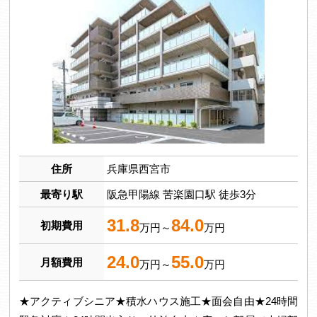
住所
兵庫県西宮市
最寄り駅
阪急甲陽線 苦楽園口駅 徒歩3分
31.8
84.0
初期費用
万円～
万円
24.0
55.0
月額費用
万円～
万円
★アクティブシニア★積水ハウス施工★面会自由★24時間