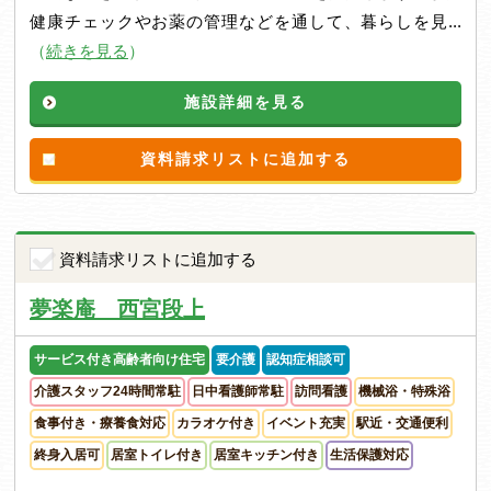
健康チェックやお薬の管理などを通して、暮らしを見...
（
続きを見る
）
施設詳細を見る
資料請求リストに追加する
資料請求リストに追加する
夢楽庵 西宮段上
サービス付き高齢者向け住宅
要介護
認知症相談可
介護スタッフ24時間常駐
日中看護師常駐
訪問看護
機械浴・特殊浴
食事付き・療養食対応
カラオケ付き
イベント充実
駅近・交通便利
終身入居可
居室トイレ付き
居室キッチン付き
生活保護対応