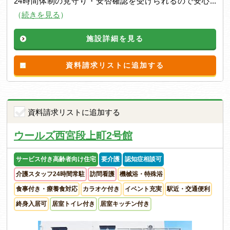
24時間体制の見守り・安否確認を受けられるので安心...
（
続きを見る
）
施設詳細を見る
資料請求リストに追加する
資料請求リストに追加する
ウールズ西宮段上町2号館
サービス付き高齢者向け住宅
要介護
認知症相談可
介護スタッフ24時間常駐
訪問看護
機械浴・特殊浴
食事付き・療養食対応
カラオケ付き
イベント充実
駅近・交通便利
終身入居可
居室トイレ付き
居室キッチン付き