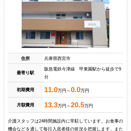
住所
兵庫県西宮市
阪急電鉄今津線 甲東園駅から徒歩で9
最寄り駅
分
11.0
0.0
初期費用
万円～
万円
13.3
20.5
月額費用
万円～
万円
介護スタッフは24時間施設内に常駐しています。お食事の
機会などを通して毎日入居者様の状況を把握します。また