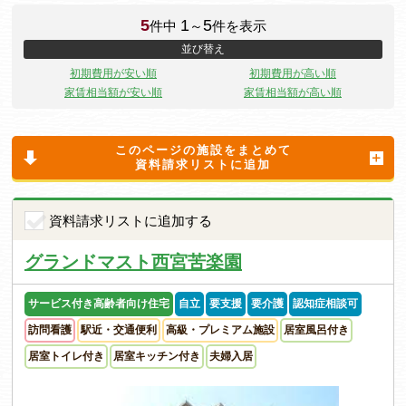
5
1
5
件中
～
件を表示
並び替え
初期費用が安い順
初期費用が高い順
家賃相当額が安い順
家賃相当額が高い順
このページの施設をまとめて
資料請求リストに追加
資料請求リストに追加する
グランドマスト西宮苦楽園
サービス付き高齢者向け住宅
自立
要支援
要介護
認知症相談可
訪問看護
駅近・交通便利
高級・プレミアム施設
居室風呂付き
居室トイレ付き
居室キッチン付き
夫婦入居