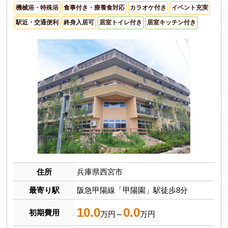
機械浴・特殊浴
食事付き・療養食対応
カラオケ付き
イベント充実
駅近・交通便利
終身入居可
居室トイレ付き
居室キッチン付き
住所
兵庫県西宮市
最寄り駅
阪急甲陽線「甲陽園」駅徒歩8分
10.0
0.0
初期費用
万円～
万円